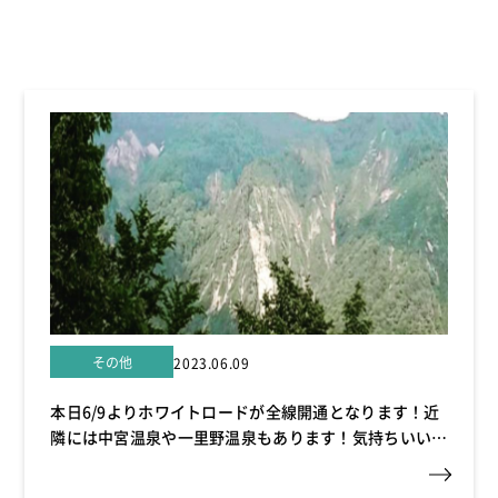
その他
2023.06.09
本日6/9よりホワイトロードが全線開通となります！近
隣には中宮温泉や一里野温泉もあります！気持ちいいド
ライブや湯治などリフレッシュにいかがですか！？#白
山白川郷ホワイトロード #白山手取川ジオパーク #白山